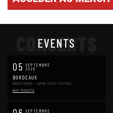
CONCERTS
EVENTS
05
SEPTEMBRE
2026
BORDEAUX
ARKEA ARENA - JAPAN OTAKU FESTIVAL
BUY TICKETS
06
SEPTEMBRE