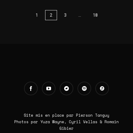
1
2
3
…
18
Site mis en place par Pierson Tanguy
Photos par Yuza Wayne, Cyril Vellas & Romain
Gibier