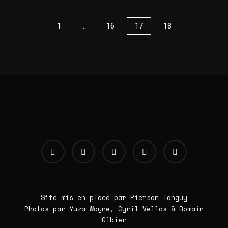
1
…
16
17
18
Site mis en place par Pierson Tanguy
Photos par Yuza Wayne, Cyril Vellas & Romain
Gibier